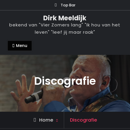
Ga
Top Bar
naar
Dirk Meeldijk
de
bekend van "Vier Zomers lang" "Ik hou van het
inhoud
leven" "leef jij maar raak"
Menu
Discografie
Home
Discografie