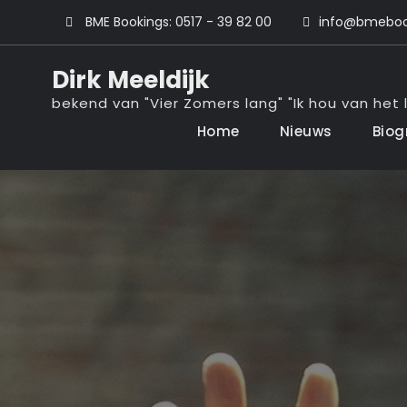
Ga
BME Bookings: 0517 - 39 82 00
info@bmebook
naar
de
Dirk Meeldijk
inhoud
bekend van "Vier Zomers lang" "Ik hou van het l
Home
Nieuws
Biog