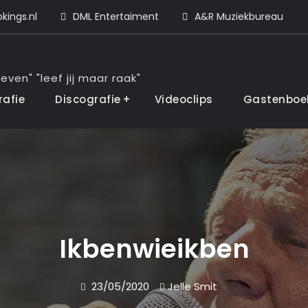
ings.nl
DML Entertaiment
A&R Muziekbureau
even" "leef jij maar raak"
rafie
Discografie
Videoclips
Gastenboe
Ikbenwieikben
23/05/2020
Jelle Smit