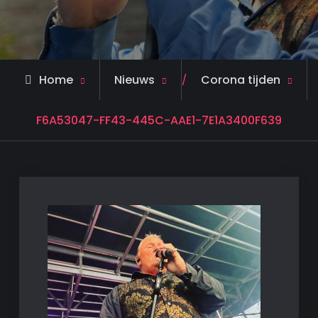
Home
Nieuws
Corona tijden
/
F6A53047-FF43-445C-AAE1-7E1A3400F639