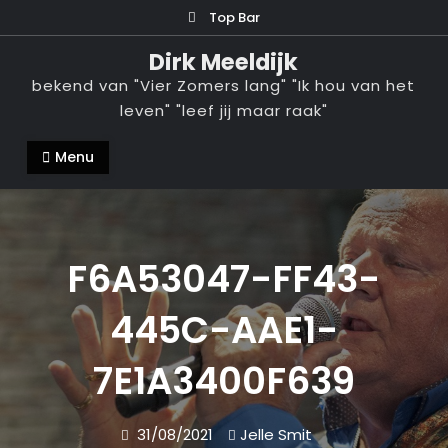
Ga
Top Bar
naar
Dirk Meeldijk
de
bekend van "Vier Zomers lang" "Ik hou van het
inhoud
leven" "leef jij maar raak"
Menu
F6A53047-FF43-
445C-AAE1-
7E1A3400F639
31/08/2021
Jelle Smit