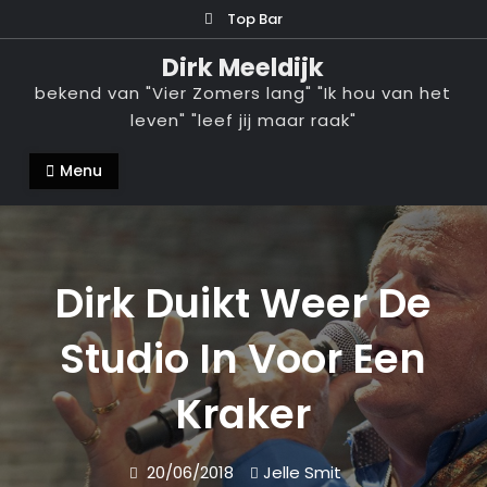
Ga
Top Bar
naar
Dirk Meeldijk
de
bekend van "Vier Zomers lang" "Ik hou van het
inhoud
leven" "leef jij maar raak"
Menu
Dirk Duikt Weer De
Studio In Voor Een
Kraker
20/06/2018
Jelle Smit