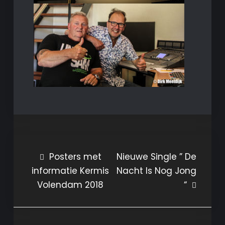
Bericht
Posters met
Nieuwe Single ” De
informatie Kermis
Nacht Is Nog Jong
navigatie
Volendam 2018
“