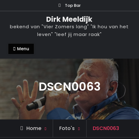
Ga
Top Bar
naar
Dirk Meeldijk
de
bekend van "Vier Zomers lang" "Ik hou van het
inhoud
leven" "leef jij maar raak"
Menu
DSCN0063
Home
Foto's
DSCN0063