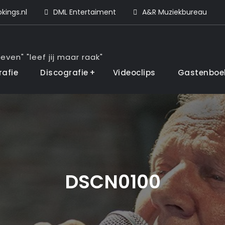
ings.nl
DML Entertaiment
A&R Muziekbureau
even" "leef jij maar raak"
rafie
Discografie
Videoclips
Gastenboe
DSCN0100