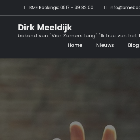
Ga
BME Bookings: 0517 - 39 82 00
info@bmebook
naar
de
Dirk Meeldijk
inhoud
bekend van "Vier Zomers lang" "Ik hou van het l
Home
Nieuws
Biog