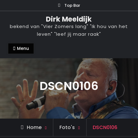
Ga
Top Bar
naar
Dirk Meeldijk
de
bekend van "Vier Zomers lang" "Ik hou van het
inhoud
leven" "leef jij maar raak"
Menu
DSCN0106
Home
Foto's
DSCN0106