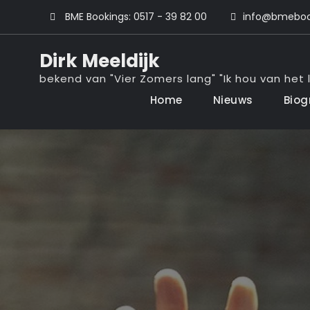
Ga
BME Bookings: 0517 - 39 82 00
info@bmebook
naar
de
Dirk Meeldijk
inhoud
bekend van "Vier Zomers lang" "Ik hou van het l
Home
Nieuws
Biog