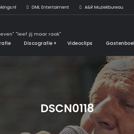
ings.nl
DML Entertaiment
A&R Muziekbureau
even" "leef jij maar raak"
rafie
Discografie
Videoclips
Gastenboe
DSCN0118