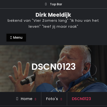
Ga
Top Bar
naar
Dirk Meeldijk
de
bekend van "Vier Zomers lang" "Ik hou van het
inhoud
leven" "leef jij maar raak"
Menu
DSCN0123
Home
Foto's
DSCN0123