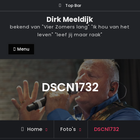
Ga
Top Bar
naar
Dirk Meeldijk
de
bekend van "Vier Zomers lang" "Ik hou van het
inhoud
leven" "leef jij maar raak"
Menu
DSCN1732
Home
Foto's
DSCN1732