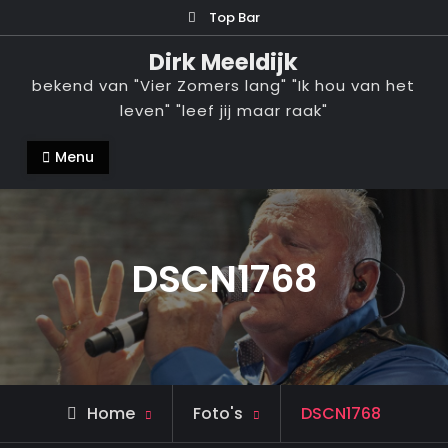
Ga
Top Bar
naar
Dirk Meeldijk
de
bekend van "Vier Zomers lang" "Ik hou van het
inhoud
leven" "leef jij maar raak"
Menu
DSCN1768
Home
Foto's
DSCN1768