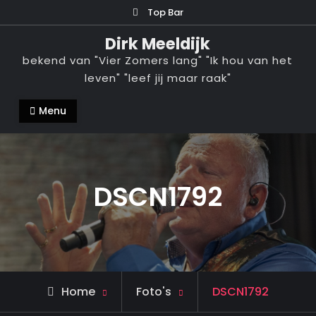
Ga
Top Bar
naar
Dirk Meeldijk
de
bekend van "Vier Zomers lang" "Ik hou van het
inhoud
leven" "leef jij maar raak"
Menu
DSCN1792
Home
Foto's
DSCN1792