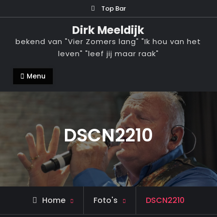
Ga
Top Bar
naar
Dirk Meeldijk
de
bekend van "Vier Zomers lang" "Ik hou van het
inhoud
leven" "leef jij maar raak"
Menu
DSCN2210
Home
Foto's
DSCN2210