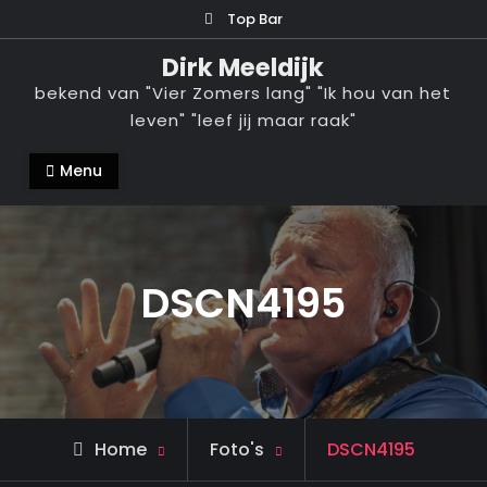
Ga
Top Bar
naar
Dirk Meeldijk
de
bekend van "Vier Zomers lang" "Ik hou van het
inhoud
leven" "leef jij maar raak"
Menu
DSCN4195
Home
Foto's
DSCN4195