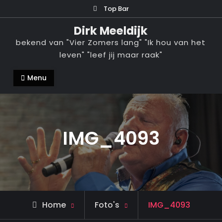
Ga
Top Bar
naar
Dirk Meeldijk
de
bekend van "Vier Zomers lang" "Ik hou van het
inhoud
leven" "leef jij maar raak"
Menu
IMG_4093
Home
Foto's
IMG_4093