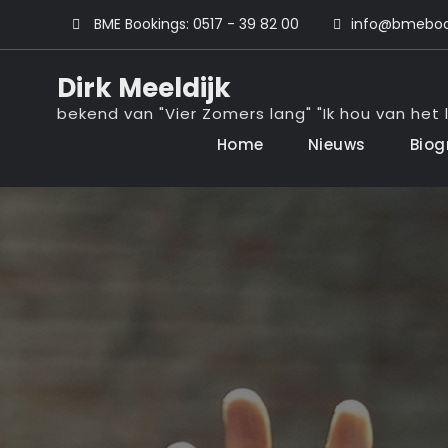
Ga
BME Bookings: 0517 - 39 82 00
info@bmebook
naar
de
Dirk Meeldijk
inhoud
bekend van "Vier Zomers lang" "Ik hou van het l
Home
Nieuws
Biog