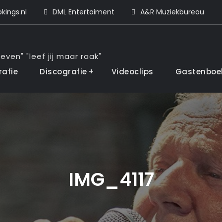
ings.nl
DML Entertaiment
A&R Muziekbureau
even" "leef jij maar raak"
rafie
Discografie
Videoclips
Gastenboe
IMG_4117