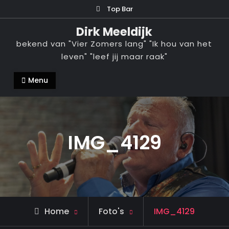
Ga
Top Bar
naar
Dirk Meeldijk
de
bekend van "Vier Zomers lang" "Ik hou van het
inhoud
leven" "leef jij maar raak"
Menu
IMG_4129
Home
Foto's
IMG_4129