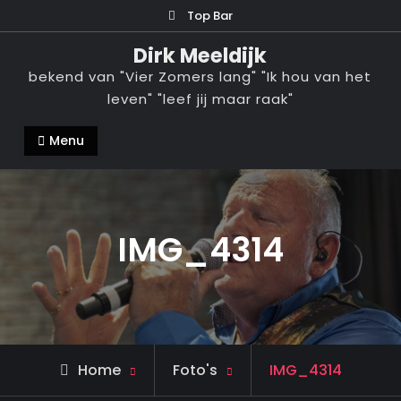
Ga
Top Bar
naar
Dirk Meeldijk
de
bekend van "Vier Zomers lang" "Ik hou van het
inhoud
leven" "leef jij maar raak"
Menu
IMG_4314
Home
Foto's
IMG_4314