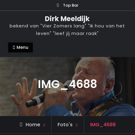
Ga
Top Bar
naar
Dirk Meeldijk
de
bekend van "Vier Zomers lang" "Ik hou van het
inhoud
leven" "leef jij maar raak"
Menu
IMG_4688
Home
Foto's
IMG_4688