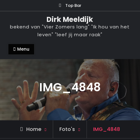
Ga
Top Bar
naar
Dirk Meeldijk
de
bekend van "Vier Zomers lang" "Ik hou van het
inhoud
leven" "leef jij maar raak"
Menu
IMG_4848
Home
Foto's
IMG_4848