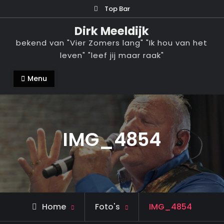
Ga
Top Bar
naar
Dirk Meeldijk
de
bekend van "Vier Zomers lang" "Ik hou van het
inhoud
leven" "leef jij maar raak"
Menu
IMG_4854
Home
Foto's
IMG_4854