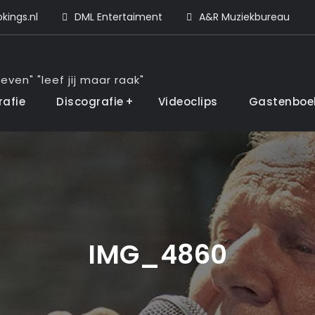
ings.nl
DML Entertaiment
A&R Muziekbureau
even" "leef jij maar raak"
rafie
Discografie
Videoclips
Gastenboe
IMG_4860