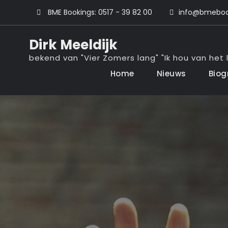
Ga
BME Bookings: 0517 - 39 82 00
info@bmebook
naar
de
Dirk Meeldijk
inhoud
bekend van "Vier Zomers lang" "Ik hou van het l
Home
Nieuws
Biog