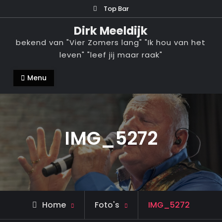
Ga
Top Bar
naar
Dirk Meeldijk
de
bekend van "Vier Zomers lang" "Ik hou van het
inhoud
leven" "leef jij maar raak"
Menu
IMG_5272
Home
Foto's
IMG_5272