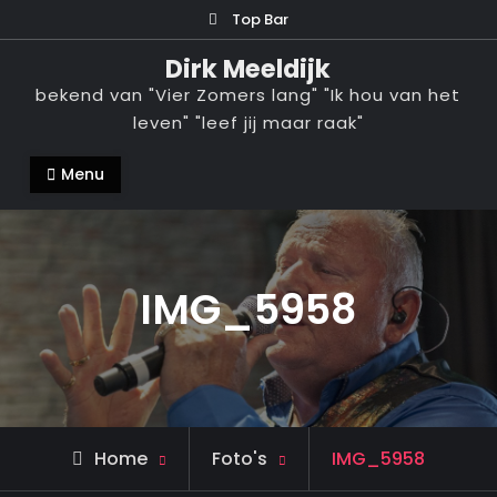
Ga
Top Bar
naar
Dirk Meeldijk
de
bekend van "Vier Zomers lang" "Ik hou van het
inhoud
leven" "leef jij maar raak"
Menu
IMG_5958
Home
Foto's
IMG_5958