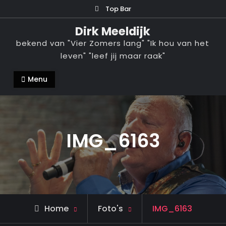
Ga
Top Bar
naar
Dirk Meeldijk
de
bekend van "Vier Zomers lang" "Ik hou van het
inhoud
leven" "leef jij maar raak"
Menu
IMG_6163
Home
Foto's
IMG_6163