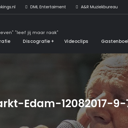
ings.nl
DML Entertaiment
A&R Muziekbureau
even" "leef jij maar raak"
rafie
Discografie
Videoclips
Gastenboe
rkt-Edam-12082017-9-