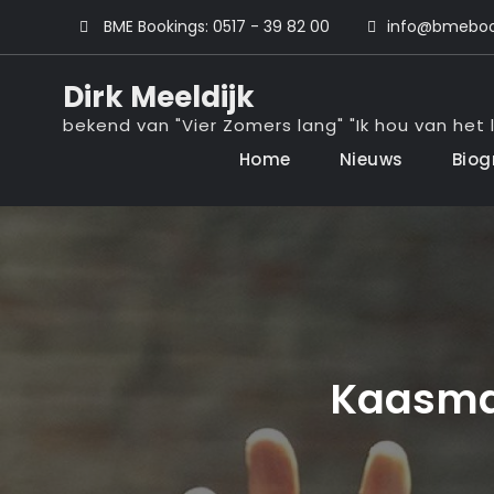
Ga
BME Bookings: 0517 - 39 82 00
info@bmebook
naar
de
Dirk Meeldijk
inhoud
bekend van "Vier Zomers lang" "Ik hou van het l
Home
Nieuws
Biog
Kaasma