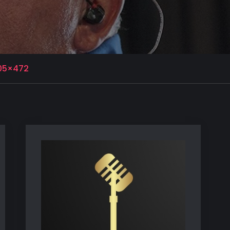
05×472