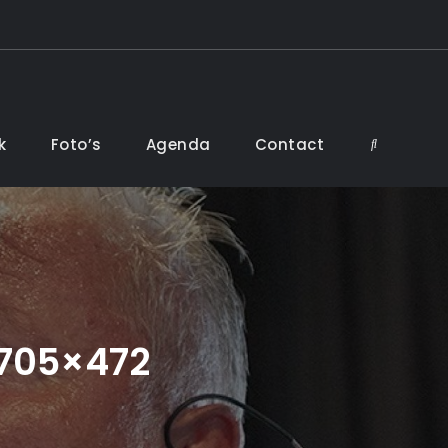
k
Foto’s
Agenda
Contact
Search
705×472