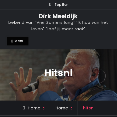
Ga
Top Bar
naar
Dirk Meeldijk
de
bekend van "Vier Zomers lang" "Ik hou van het
inhoud
leven" "leef jij maar raak"
Menu
Hitsnl
Home
Home
hitsnl