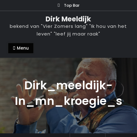
Ga
Top Bar
naar
Dirk Meeldijk
de
bekend van "Vier Zomers lang" "Ik hou van het
inhoud
leven" "leef jij maar raak"
Menu
Dirk_meeldijk-
In_mn_kroegie_s