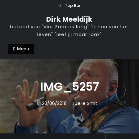
Ga
Top Bar
naar
Dirk Meeldijk
de
bekend van "Vier Zomers lang" "Ik hou van het
inhoud
leven" "leef jij maar raak"
Menu
IMG_5257
20/06/2018
Jelle Smit